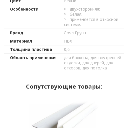
Цвет
Белый
Особенности
двухсторонняя;
белая;
применяется в откосной
системе.
Бренд
Лоял Групп
Материал
ПВХ
Толщина пластика
0,6
Область применения
для балкона, для внутренней
отделки, для дверей, для
откосов, для потолка
Сопутствующие товары: