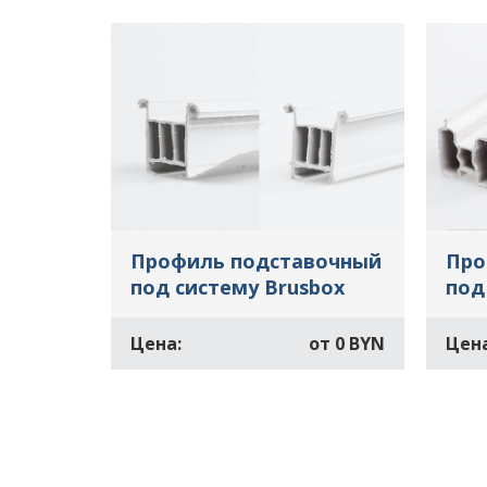
Профиль подставочный
Про
под систему Brusbox
под
Цена:
от
0 BYN
Цена