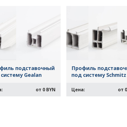
филь подставочный
Профиль подставо
 систему Gealan
под систему Schmitz
:
от
0 BYN
Цена:
от