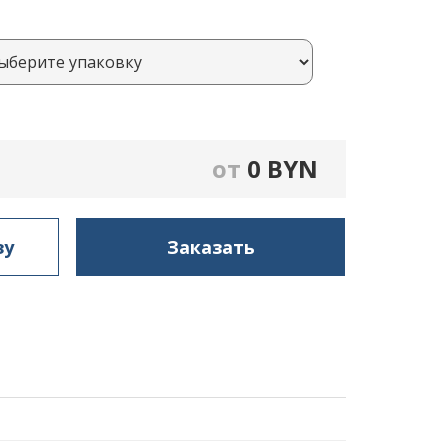
от
0
BYN
зу
Заказать