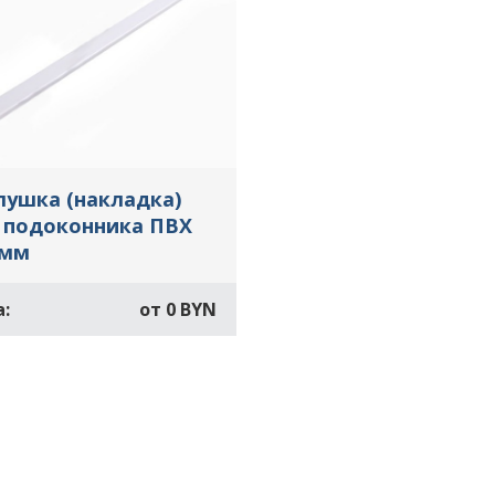
лушка (накладка)
 подоконника ПВХ
 мм
:
от
0 BYN