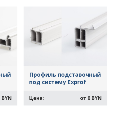
чный
Профиль подставочный
под систему Exprof
0 BYN
Цена:
от
0 BYN