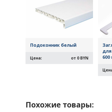
Подоконник белый
Заг
для
600
Цена:
от
0 BYN
Цена
Похожие товары: