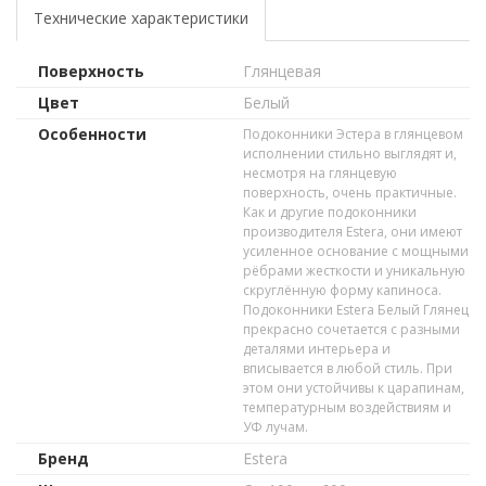
Технические характеристики
Поверхность
Глянцевая
Цвет
Белый
Особенности
Подоконники Эстера в глянцевом
исполнении стильно выглядят и,
несмотря на глянцевую
поверхность, очень практичные.
Как и другие подоконники
производителя Estera, они имеют
усиленное основание с мощными
рёбрами жесткости и уникальную
скруглённую форму капиноса.
Подоконники Estera Белый Глянец
прекрасно сочетается с разными
деталями интерьера и
вписывается в любой стиль. При
этом они устойчивы к царапинам,
температурным воздействиям и
УФ лучам.
Бренд
Estera