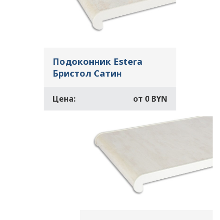
Подоконник Estera
Бристол Сатин
Цена:
от
0 BYN